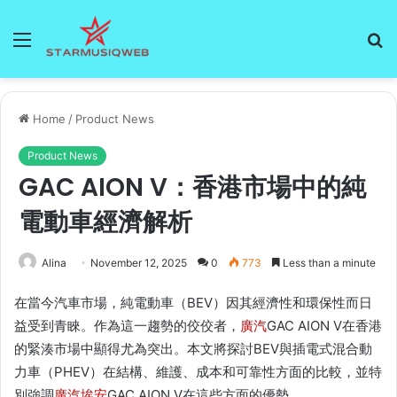
Menu
S
fo
Home
/
Product News
Product News
GAC AION V：香港市場中的純
電動車經濟解析
Alina
November 12, 2025
0
773
Less than a minute
在當今汽車市場，純電動車（BEV）因其經濟性和環保性而日
益受到青睞。作為這一趨勢的佼佼者，
廣汽
GAC AION V在香港
的緊湊市場中顯得尤為突出。本文將探討BEV與插電式混合動
力車（PHEV）在結構、維護、成本和可靠性方面的比較，並特
別強調
廣汽埃安
GAC AION V在這些方面的優勢。