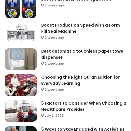
2 weeks ago
Boost Production Speed with a Form
Fill Seal Machine
2 weeks ago
Best automatic touchless paper towel
dispenser
2 weeks ago
Choosing the Right Quran Edition for
Everyday Learning
2 weeks ago
5 Factors to Consider When Choosing a
Healthcare Provider
July 2, 2026
5 Ways to Stay Engaged with Activities