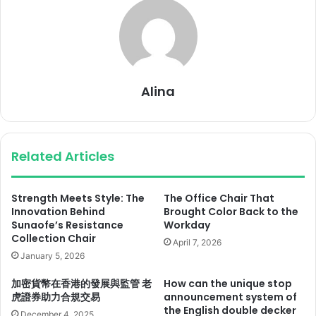
Alina
Related Articles
Strength Meets Style: The
The Office Chair That
Innovation Behind
Brought Color Back to the
Sunaofe’s Resistance
Workday
Collection Chair
April 7, 2026
January 5, 2026
加密貨幣在香港的發展與監管 老
How can the unique stop
虎證券助力合規交易
announcement system of
the English double decker
December 4, 2025