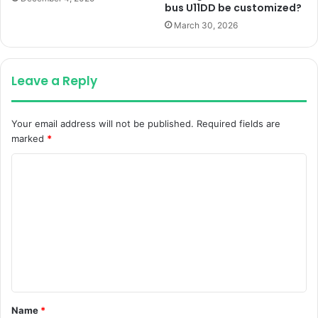
bus U11DD be customized?
March 30, 2026
Leave a Reply
Your email address will not be published.
Required fields are
marked
*
C
o
m
m
e
n
t
Name
*
*